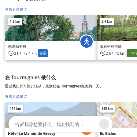
查看更多建议
1.8 km
2.4 km
佩维勒平原
沿着树林边缘
容易
非常
3 h
8.4 km
2 h
5 km
在 Tourmignies 做什么
通过我们的可预订活动，规划您在Tourmignies完美的一天。
查看更多建议
174 km
185 km
告诉我你想要什么，我会找到的...
Hôtel Le Manoir de Gressy
Bo Biclou