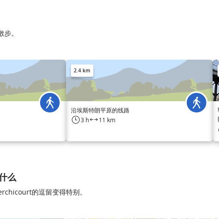
庭散步。
2.4 km
沿埃斯特朗平原的线路
3 h
11 km
做什么
chicourt的逗留变得特别。