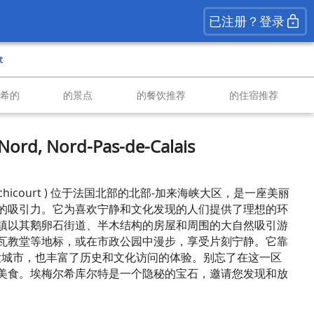
已注册？登录
t
南希的
的景点
的餐饮推荐
的住宿推荐
Nord, Nord-Pas-de-Calais
chicourt ) 位于法国北部的北部-加来海峡大区，是一座美丽
的吸引力。它为喜欢宁静和文化发现的人们提供了理想的环
镇以其鹅卵石街道、半木结构的房屋和周围的大自然吸引游
瓦教堂等地标，或在市政公园中漫步，享受片刻宁静。它靠
 ) 的大城市，也丰富了历史和文化访问的体验。别忘了在这一区
美食。埃梅尔希库尔特是一个隐秘的宝石，邀请您发现和放