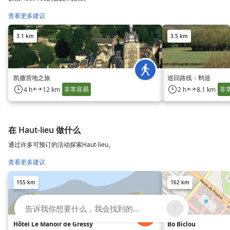
查看更多建议
3.1 km
3.5 km
凯撒营地之旅
巡回路线：鹎巡
非常容易
非
4 h
12 km
2 h
8.1 km
在 Haut-lieu 做什么
通过许多可预订的活动探索Haut-lieu。
查看更多建议
155 km
162 km
告诉我你想要什么，我会找到的...
Hôtel Le Manoir de Gressy
Bo Biclou