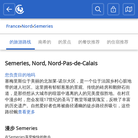
France
›
Nord
›
Semeries
的旅游路线
南希的
的景点
的餐饮推荐
的住宿推荐
Semeries, Nord, Nord-Pas-de-Calais
您负责目的地吗
塞梅里斯位于美丽的北加莱-诺尔大区，是一个位于法国乡村心脏地
带的迷人社区。这里拥有郁郁葱葱的景观、传统的砖房和鹅卵石街
道，是那些想从大城市的喧嚣中逃离的人的完美度假胜地。在村庄
中漫步时，您会发现17世纪的圣马丁教堂等建筑瑰宝，反映了丰富
的历史遗产。自然爱好者也将被曲径通幽的徒步路径所吸引，这些
路径蜿
查看更多
漫步 Semeries
在Semeries享受愉快的散步。