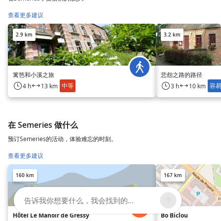
查看更多建议
2.9 km
3.2 km
篱笆和小溪之旅
悲怨之路的路径
中等
容
4 h
13 km
3 h
10 km
在 Semeries 做什么
预订Semeries的活动，体验难忘的时刻。
查看更多建议
160 km
167 km
告诉我你想要什么，我会找到的...
Hôtel Le Manoir de Gressy
Bo Biclou