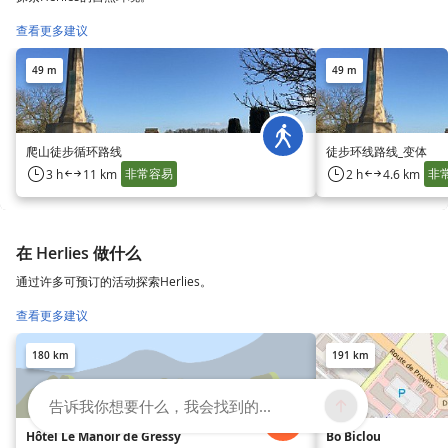
查看更多建议
49 m
49 m
爬山徒步循环路线
徒步环线路线_变体
非常容易
非
3 h
11 km
2 h
4.6 km
在 Herlies 做什么
通过许多可预订的活动探索Herlies。
查看更多建议
180 km
191 km
告诉我你想要什么，我会找到的...
Hôtel Le Manoir de Gressy
Bo Biclou