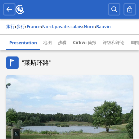
旅行
步行
›
›
france
›
nord-pas-de-calais
›
nord
›
bauvin
地图
步骤
Cirkwi 简报
评级和评论
周
Presentation
"莱斯环路"