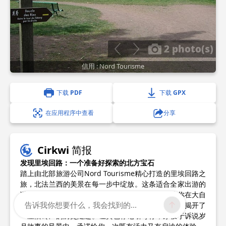
2 photo(s)
信用 : Nord Tourisme
下载 PDF
下载 GPX
在应用程序中查看
分享
Cirkwi 简报
发现里埃回路：一个准备好探索的北方宝石
踏上由北部旅游公司Nord Tourisme精心打造的里埃回路之
旅，北法兰西的美景在每一步中绽放。这条适合全家出游的
诱人小径展现了迷人的柳树岛，点缀着野餐桌，让你在大自
告诉我你想要什么，我会找到的...
然中享受宁静的休息。更长的路线穿越加来海峡省，揭开了
一座旧砖厂的历史足迹。让黄色标记引导你，穿梭于诉说岁