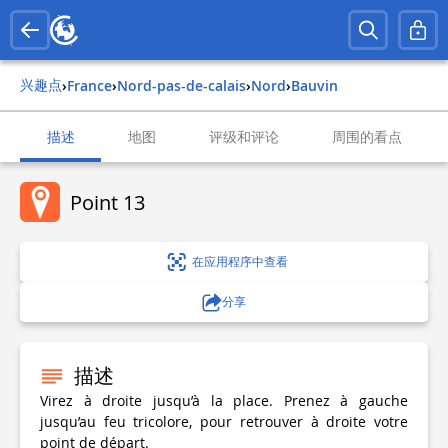
兴趣点
›
france
›
nord-pas-de-calais
›
nord
›
bauvin
描述
地图
评级和评论
周围的看点
Point 13
在应用程序中查看
分享
描述
Virez à droite jusqu’à la place. Prenez à gauche
jusqu’au feu tricolore, pour retrouver à droite votre
point de départ.