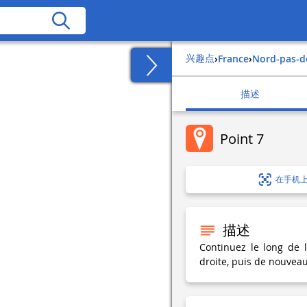
兴趣点
›
france
›
nord-pas-d
描述
Point 7
在手机
描述
Continuez le long de 
droite, puis de nouveau