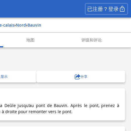
已注册？登录
e-calais
›
nord
›
bauvin
地图
评级和评论
上显示
分享
la Deûle jusqu’au pont de Bauvin. Après le pont, prenez à
 à droite pour remonter vers le pont.