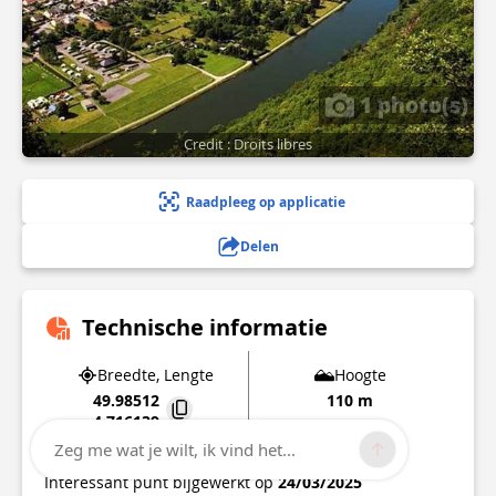
1 photo(s)
Credit : Droits libres
Raadpleeg op applicatie
Delen
Technische informatie
Breedte, Lengte
Hoogte
49.98512
110 m
4.716139
Zeg me wat je wilt, ik vind het...
08170
HAYBES
Interessant punt bijgewerkt op
24/03/2025