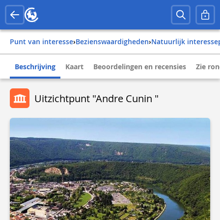
Punt van interesse
›
Bezienswaardigheden
›
Natuurlijk interess
Beschrijving
Kaart
Beoordelingen en recensies
Zie ro
Uitzichtpunt "Andre Cunin "