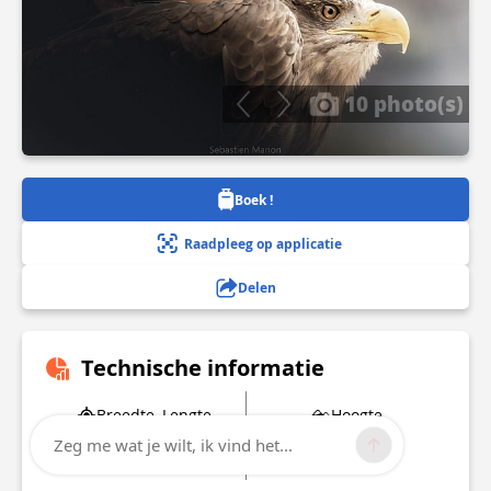
10 photo(s)
Boek !
Raadpleeg op applicatie
Delen
Technische informatie
Breedte, Lengte
Hoogte
45.698993
448 m
Zeg me wat je wilt, ik vind het...
4.024304