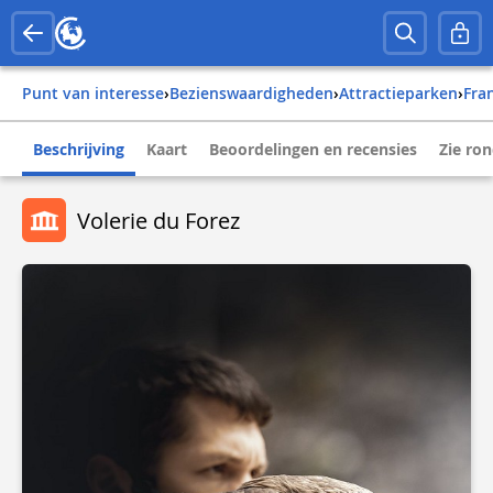
Punt van interesse
›
Bezienswaardigheden
›
Attractieparken
›
fra
Beschrijving
Kaart
Beoordelingen en recensies
Zie ro
Volerie du Forez