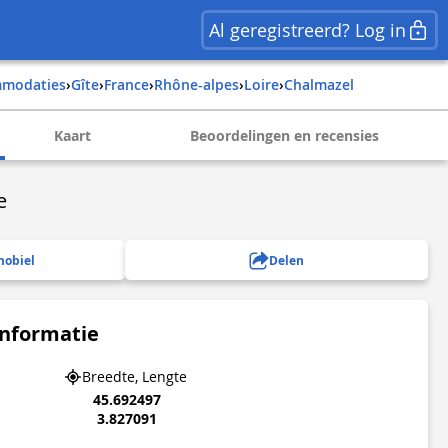
Al geregistreerd? Log in
mmodaties
›
Gîte
›
france
›
rhône-alpes
›
loire
›
chalmazel
Kaart
Beoordelingen en recensies
e
mobiel
Delen
informatie
Breedte, Lengte
45.692497
3.827091