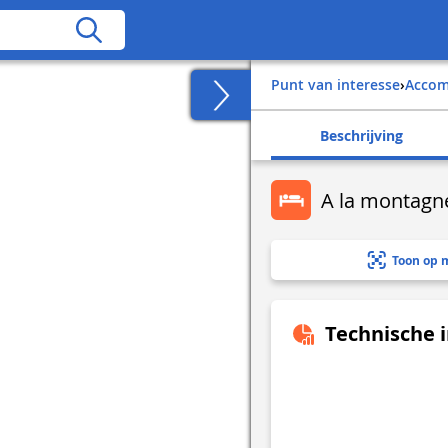
Punt van interesse
›
Acco
Beschrijving
A la montagn
Toon op 
Technische 