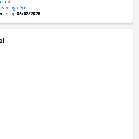
usupt
Jeansagnière
werkt op
06/08/2026
el