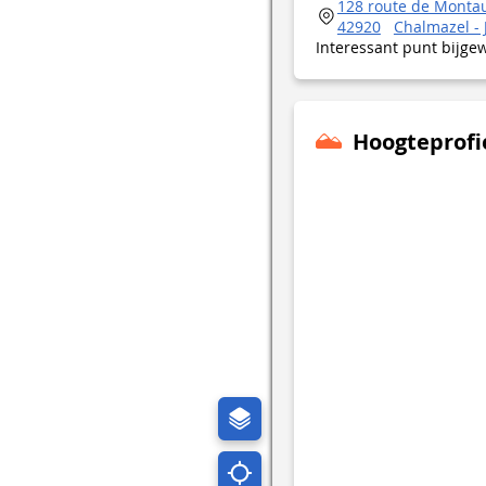
128 route de Monta
42920
Chalmazel - 
Interessant punt bijge
Hoogteprofi