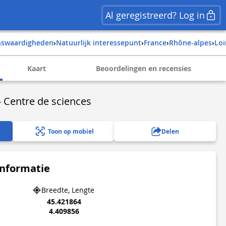
Al geregistreerd? Log in
enswaardigheden
›
Natuurlijk interessepunt
›
france
›
rhône-alpes
›
lo
Kaart
Beoordelingen en recensies
 Centre de sciences
Toon op mobiel
Delen
informatie
Breedte, Lengte
45.421864
4.409856