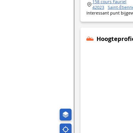
158 cours Fauriel
42023
Saint-Étienn
Interessant punt bijge
Hoogteprofi