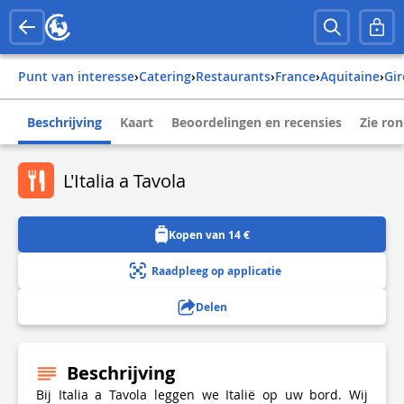
Punt van interesse
›
Catering
›
Restaurants
›
france
›
aquitaine
›
g
Beschrijving
Kaart
Beoordelingen en recensies
Zie ro
L'Italia a Tavola
Kopen van 14 €
Raadpleeg op applicatie
Delen
Beschrijving
Bij Italia a Tavola leggen we Italië op uw bord. Wij