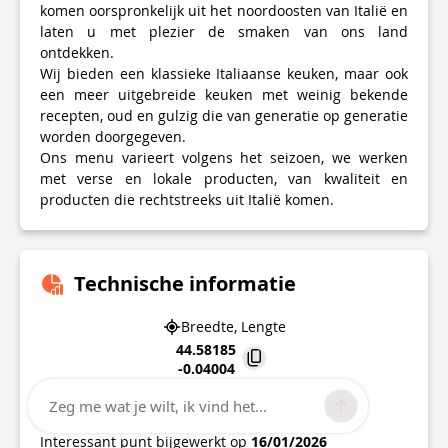
komen oorspronkelijk uit het noordoosten van Italië en
laten u met plezier de smaken van ons land
ontdekken.
Wij bieden een klassieke Italiaanse keuken, maar ook
een meer uitgebreide keuken met weinig bekende
recepten, oud en gulzig die van generatie op generatie
worden doorgegeven.
Ons menu varieert volgens het seizoen, we werken
met verse en lokale producten, van kwaliteit en
producten die rechtstreeks uit Italië komen.
Technische informatie
Breedte, Lengte
44.58185
-0.04004
71 Rue Armand Caduc
Zeg me wat je wilt, ik vind het...
33190
LA REOLE
Interessant punt bijgewerkt op
16/01/2026