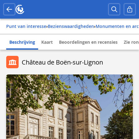
Punt van interesse
›
Bezienswaardigheden
›
Monumenten en arc
Beschrijving
Kaart
Beoordelingen en recensies
Zie ro
Château de Boën-sur-Lignon