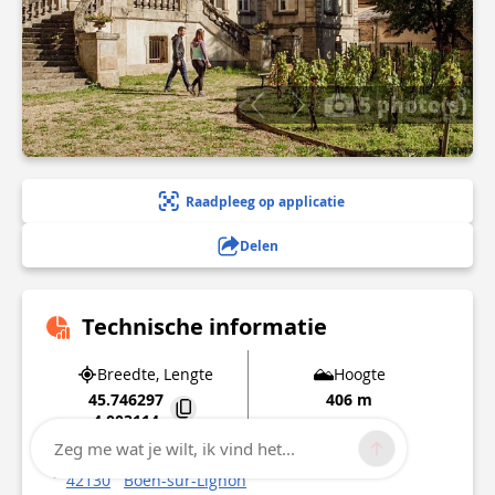
5 photo(s)
Raadpleeg op applicatie
Delen
Technische informatie
Breedte, Lengte
Hoogte
45.746297
406 m
4.003114
Zeg me wat je wilt, ik vind het...
Place de la République
42130
Boën-sur-Lignon