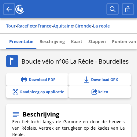
Tour
›
Racefiets
›
france
›
aquitaine
›
gironde
›
la reole
Presentatie
Beschrijving
Kaart
Stappen
Punten van 
Boucle vélo n°06 La Réole - Bourdelles
Download PDF
Download GPX
Raadpleeg op applicatie
Delen
Beschrijving
Een fietstocht langs de Garonne en door de heuvels
van Réolais. Vertrek en terugkeer op de kades van La
Réole.