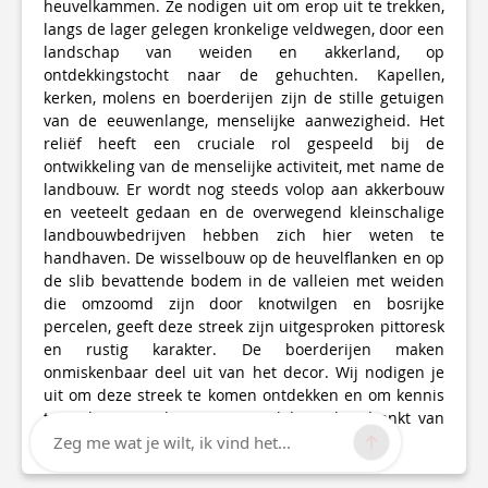
heuvelkammen. Ze nodigen uit om erop uit te trekken,
langs de lager gelegen kronkelige veldwegen, door een
landschap van weiden en akkerland, op
ontdekkingstocht naar de gehuchten. Kapellen,
kerken, molens en boerderijen zijn de stille getuigen
van de eeuwenlange, menselijke aanwezigheid. Het
reliëf heeft een cruciale rol gespeeld bij de
ontwikkeling van de menselijke activiteit, met name de
landbouw. Er wordt nog steeds volop aan akkerbouw
en veeteelt gedaan en de overwegend kleinschalige
landbouwbedrijven hebben zich hier weten te
handhaven. De wisselbouw op de heuvelflanken en op
de slib bevattende bodem in de valleien met weiden
die omzoomd zijn door knotwilgen en bosrijke
percelen, geeft deze streek zijn uitgesproken pittoresk
en rustig karakter. De boerderijen maken
onmiskenbaar deel uit van het decor. Wij nodigen je
uit om deze streek te komen ontdekken en om kennis
te maken met de immense rijkdom, doordrenkt van
folklore, traditie en volksgeloof.
Zeg me wat je wilt, ik vind het...