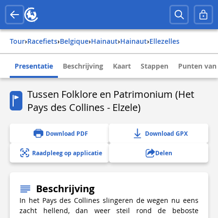
Tour
›
Racefiets
›
belgique
›
hainaut
›
hainaut
›
ellezelles
Presentatie
Beschrijving
Kaart
Stappen
Punten van 
Tussen Folklore en Patrimonium (Het
Pays des Collines - Elzele)
Download PDF
Download GPX
Raadpleeg op applicatie
Delen
Beschrijving
In het Pays des Collines slingeren de wegen nu eens
zacht hellend, dan weer steil rond de beboste