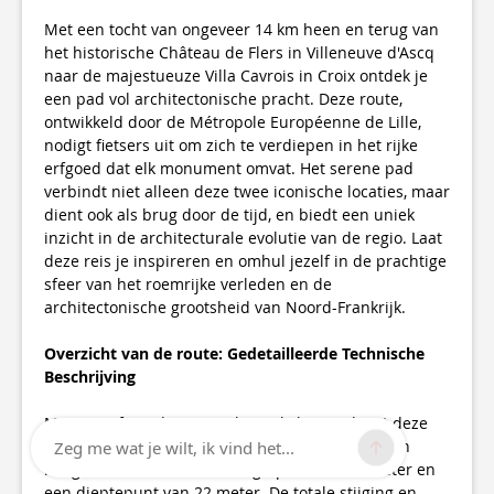
Met een tocht van ongeveer 14 km heen en terug van
het historische Château de Flers in Villeneuve d'Ascq
naar de majestueuze Villa Cavrois in Croix ontdek je
een pad vol architectonische pracht. Deze route,
ontwikkeld door de Métropole Européenne de Lille,
nodigt fietsers uit om zich te verdiepen in het rijke
erfgoed dat elk monument omvat. Het serene pad
verbindt niet alleen deze twee iconische locaties, maar
dient ook als brug door de tijd, en biedt een uniek
inzicht in de architecturale evolutie van de regio. Laat
deze reis je inspireren en omhul jezelf in de prachtige
sfeer van het roemrijke verleden en de
architectonische grootsheid van Noord-Frankrijk.
Overzicht van de route: Gedetailleerde Technische
Beschrijving
Met een afstand van 6,91 km enkele reis daagt deze
fietsroute de deelnemers uit met een bescheiden
Zeg me wat je wilt, ik vind het...
hoogteverschil, met een hoogtepunt van 48 meter en
een dieptepunt van 22 meter. De totale stijging en