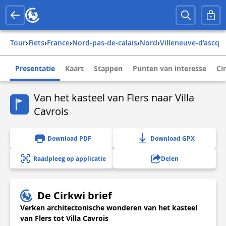
Tour
›
Fiets
›
france
›
nord-pas-de-calais
›
nord
›
villeneuve-d'ascq
Presentatie
Kaart
Stappen
Punten van interesse
Ci
Van het kasteel van Flers naar Villa
Cavrois
Download PDF
Download GPX
Raadpleeg op applicatie
Delen
De Cirkwi brief
Verken architectonische wonderen van het kasteel
van Flers tot Villa Cavrois