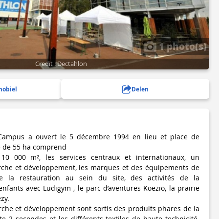
1 photo(s)
Credit : Dectahlon
mobiel
Delen
 Campus a ouvert le 5 décembre 1994 en lieu et place de
ite de 55 ha comprend
 10 000 m², les services centraux et internationaux, un
che et développement, les marques et des équipements de
e la restauration au sein du site, des activités de la
nfants avec Ludigym , le parc d’aventures Koezio, la prairie
zy.
che et développement sont sortis des produits phares de la
 2 secondes et les différents textiles de haute technicité.