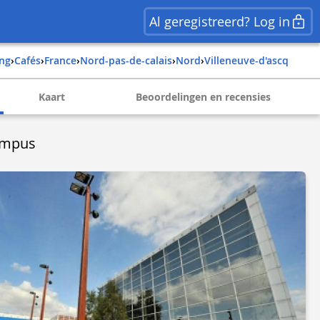
Al geregistreerd? Log in
ing
›
Cafés
›
france
›
nord-pas-de-calais
›
nord
›
villeneuve-d'ascq
Kaart
Beoordelingen en recensies
ampus