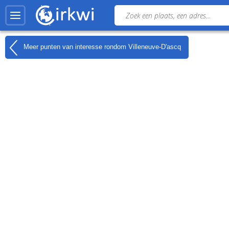
Meer punten van interesse rondom
Villeneuve-D'ascq