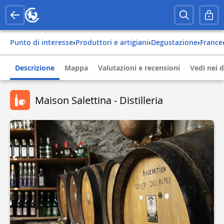
Punto di interesse
›
Produttori e artigiani
›
Degustazione
›
france
Descrizione
Mappa
Valutazioni e recensioni
Vedi nei d
Maison Salettina - Distilleria