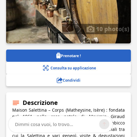
10 photo(s)
Prenotare !
Consulta su applicazione
Condividi
Descrizione
Maison Salettina – Corps (Matheysine, Isère) : fondata
nel 1961 nella casa natale di Maximin Giraud
(apparizione di Notre-Dame de la Salette). Alambicco
Dimmi cosa vuoi, lo trovo...
del 1860 ancora in funzione, 15 liquori artigianali tra
cui la Salettina e vari genepì, visite & degustazioni