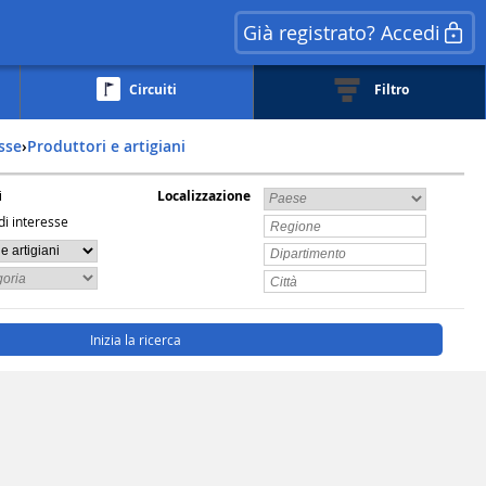
Già registrato? Accedi
Circuiti
Filtro
esse
›
Produttori e artigiani
i
Localizzazione
di interesse