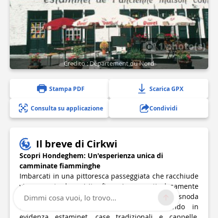
1 photo(s)
Credito : Département du Nord
Stampa PDF
Scarica GPX
Consulta su applicazione
Condividi
Il breve di Cirkwi
Scopri Hondeghem: Un'esperienza unica di
camminate fiamminghe
Imbarcati in una pittoresca passeggiata che racchiude
vivacemente lo spirito fiammingo, meticolosamente
curata da Nord Tourisme. Questo percorso si snoda
Dimmi cosa vuoi, lo trovo...
attraverso l'essenza delle Fiandre, mettendo in
evidenza estaminet, case tradizionali e cappelle,