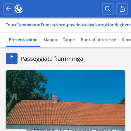
Tour
›
Camminata
›
france
›
nord-pas-de-calais
›
nord
›
hondeghem
Presentazione
Mappa
Tappe
Punti di interesse
Sint
Passeggiata fiamminga