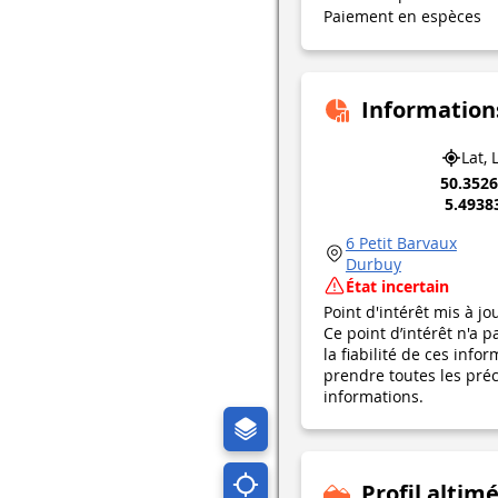
Paiement en espèces
Information
Lat, 
50.352
5.4938
6 Petit Barvaux
Durbuy
État incertain
Point d'intérêt mis à jo
Ce point d’intérêt n'a 
la fiabilité de ces in
prendre toutes les préca
informations.
Profil altim