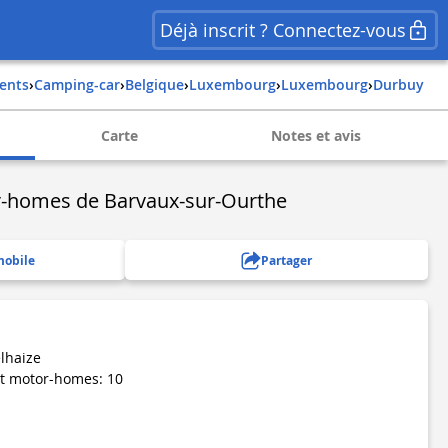
Déjà inscrit ? Connectez-vous
ents
›
Camping-car
›
belgique
›
luxembourg
›
luxembourg
›
durbuy
Carte
Notes et avis
r-homes de Barvaux-sur-Ourthe
mobile
Partager
lhaize
 motor-homes: 10