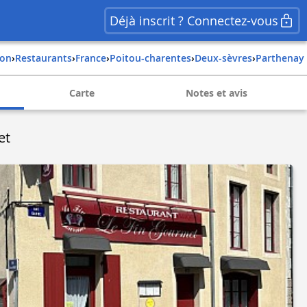
Déjà inscrit ? Connectez-vous
ion
›
Restaurants
›
france
›
poitou-charentes
›
deux-sèvres
›
parthenay
Carte
Notes et avis
et