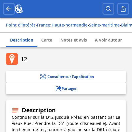
Point d'intérêt
›
france
›
haute-normandie
›
seine-maritime
›
blai
Description
Carte
Notes et avis
À voir autour
12
Consulter sur l'application
Partager
Description
Continuer sur la D12 jusqu'à Préau en passant par La
Vieux-Rue. Prendre la D61 (route d'Isneauville). Avant
le chemin de fer, tourner à gauche sur la D61a (route