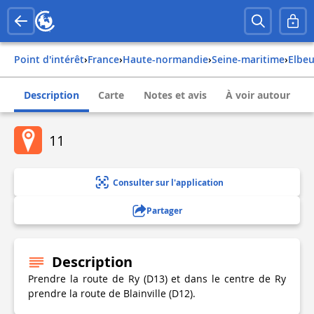
Point d'intérêt
›
france
›
haute-normandie
›
seine-maritime
›
elbe
Description
Carte
Notes et avis
À voir autour
11
Consulter sur l'application
Partager
Description
Prendre la route de Ry (D13) et dans le centre de Ry
prendre la route de Blainville (D12).