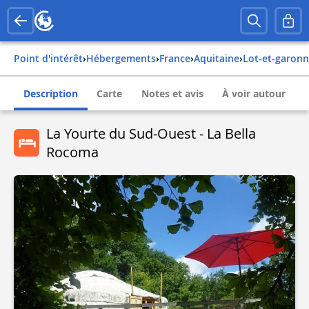
Point d'intérêt
›
Hébergements
›
france
›
aquitaine
›
lot-et-garon
Description
Carte
Notes et avis
À voir autour
La Yourte du Sud-Ouest - La Bella
Rocoma