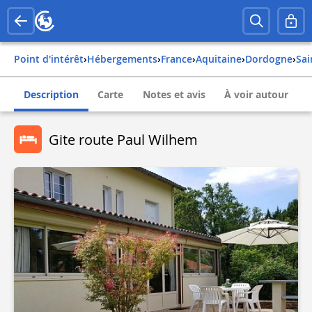
Point d'intérêt
›
Hébergements
›
france
›
aquitaine
›
dordogne
›
sa
Description
Carte
Notes et avis
À voir autour
Gite route Paul Wilhem