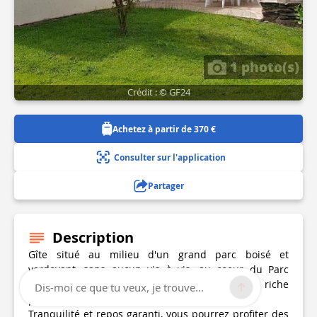
1 photo(s)
Crédit : © GF24
Achetez à partir de 370 €
Consulter sur l'application
Partager
Description
Gîte situé au milieu d'un grand parc boisé et
verdoyant, sans aucun vis à vis, au coeur du Parc
Naturel Régional Périgord Limousin au riche
Dis-moi ce que tu veux, je trouve...
patrimoine paysager et historique.
Tranquilité et repos garanti, vous pourrez profiter des