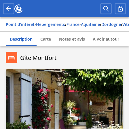
Point d'intérêt
›
Hébergements
›
france
›
aquitaine
›
dordogne
›
vi
Description
Carte
Notes et avis
À voir autour
Gîte Montfort