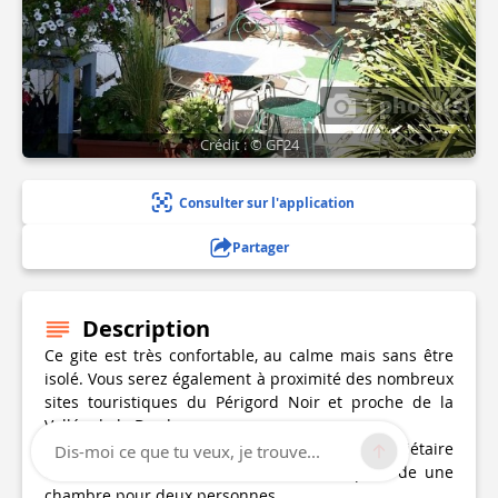
1 photo(s)
Crédit : © GF24
Consulter sur l'application
Partager
Description
Ce gite est très confortable, au calme mais sans être
isolé. Vous serez également à proximité des nombreux
sites touristiques du Périgord Noir et proche de la
Vallée de la Dordogne.
Le gite Montfort, mitoyen à la maison du propriétaire
Dis-moi ce que tu veux, je trouve...
et à une autre location saisonnière, dispose de une
chambre pour deux personnes.