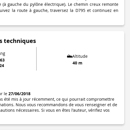
e (à gauche du pylône électrique). Le chemin creux remonte
uivez la route à gauche, traversez la D795 et continuez en
s techniques
Lng
Altitude
063
40 m
524
ur le
27/06/2018
pas été mis à jour récemment, ce qui pourrait compromettre
formations. Nous vous recommandons de vous renseigner et de
utions nécessaires. Si vous en êtes l'auteur, vérifiez vos