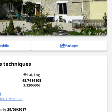
1 photo(s)
mobile
Partager
s techniques
Lat, Lng
48.7414108
3.3206606
d
Vieux-Maisons
ur le
29/06/2017