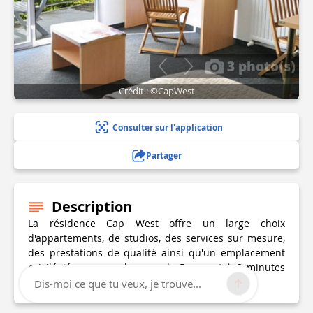
3 photo(s)
Crédit : ©CapWest
Consulter sur l'application
Partager
Description
La résidence Cap West offre un large choix
d'appartements, de studios, des services sur mesure,
des prestations de qualité ainsi qu'un emplacement
privilégié au cœur du parc de Ragon et à 2 minutes
d’Orvault Grand Val.
Dis-moi ce que tu veux, je trouve...