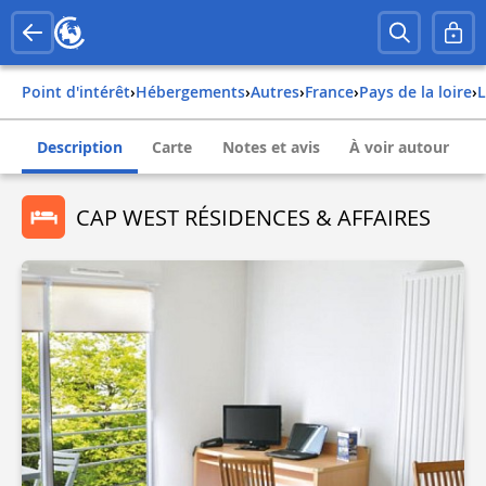
Point d'intérêt
›
Hébergements
›
Autres
›
france
›
pays de la loire
›
Description
Carte
Notes et avis
À voir autour
CAP WEST RÉSIDENCES & AFFAIRES