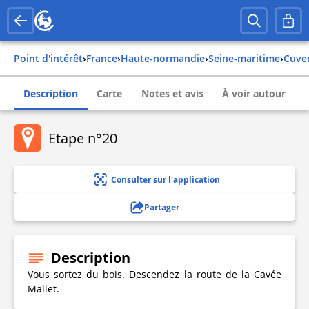
Point d'intérêt
›
france
›
haute-normandie
›
seine-maritime
›
cuve
Description
Carte
Notes et avis
À voir autour
Etape n°20
Consulter sur l'application
Partager
Description
Vous sortez du bois. Descendez la route de la Cavée
Mallet.