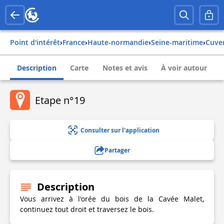
Point d'intérêt
›
france
›
haute-normandie
›
seine-maritime
›
cuve
Description
Carte
Notes et avis
À voir autour
Etape n°19
Consulter sur l'application
Partager
Description
Vous arrivez à l'orée du bois de la Cavée Malet,
continuez tout droit et traversez le bois.