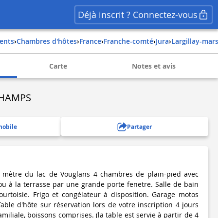
Déjà inscrit ? Connectez-vous
ents
›
Chambres d'hôtes
›
france
›
franche-comté
›
jura
›
largillay-ma
Carte
Notes et avis
CHAMPS
mobile
Partager
0 mètre du lac de Vouglans 4 chambres de plain-pied avec
ou à la terrasse par une grande porte fenetre. Salle de bain
courtoisie. Frigo et congélateur à disposition. Garage motos
Table d'hôte sur réservation lors de votre inscription 4 jours
miliale, boissons comprises. (la table est servie à partir de 4