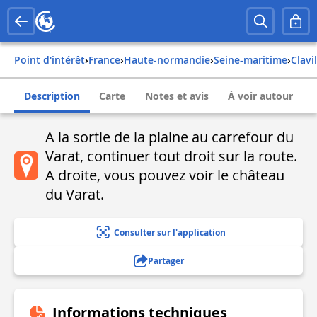
Point d'intérêt
›
france
›
haute-normandie
›
seine-maritime
›
clav
Description
Carte
Notes et avis
À voir autour
A la sortie de la plaine au carrefour du
Varat, continuer tout droit sur la route.
A droite, vous pouvez voir le château
du Varat.
Consulter sur l'application
Partager
Informations techniques