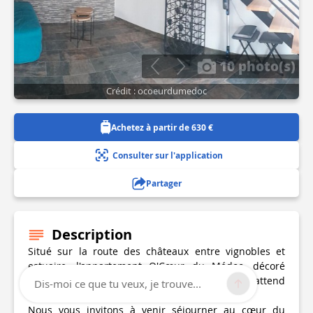
10 photo(s)
Crédit : ocoeurdumedoc
Achetez à partir de 630 €
Consulter sur l'application
Partager
Description
Situé sur la route des châteaux entre vignobles et
estuaire, l'appartement O'Cœur du Médoc, décoré
avec goût et avec tout le confort moderne, vous attend
Dis-moi ce que tu veux, je trouve...
!
Nous vous invitons à venir séjourner au cœur du