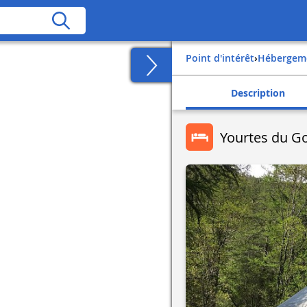
Point d'intérêt
›
Hébergem
Description
Yourtes du G