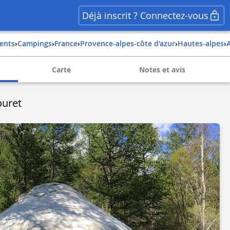
Déjà inscrit ? Connectez-vous
ents
›
Campings
›
france
›
provence-alpes-côte d'azur
›
hautes-alpes
›
Carte
Notes et avis
ouret