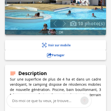
10 photo(s)
Crédit : DR
Voir sur mobile
Partager
Description
Sur une superficie de plus de 4 ha et dans un cadre
verdoyant, le camping dispose de résidences mobiles
de nouvelle génération. Piscine, bain bouillonnant, 3
toboggans aquafreins, 2 courts de tennis, terrain
multisport et jeux pour enfants.
Dis-moi ce que tu veux, je trouve...