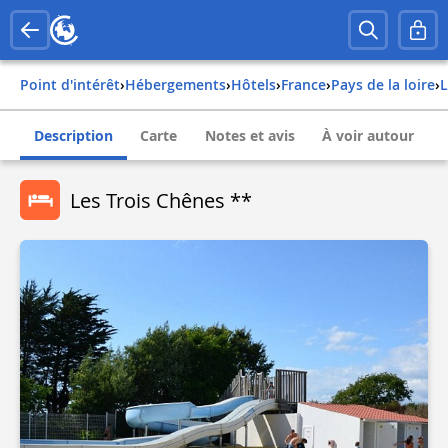
Point d'intérêt
›
Hébergements
›
Hôtels
›
france
›
pays de la loire
›
Description
Carte
Notes et avis
À voir autour
Les Trois Chênes **