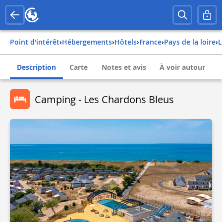
Point d'intérêt
›
Hébergements
›
Hôtels
›
france
›
pays de la loire
›
Description
Carte
Notes et avis
À voir autour
Camping - Les Chardons Bleus