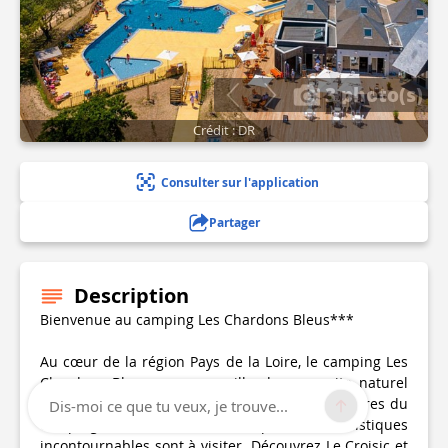
3 photo(s)
Crédit : DR
Consulter sur l'application
Partager
Description
Bienvenue au camping Les Chardons Bleus***
Au cœur de la région Pays de la Loire, le camping Les
Chardons Bleus vous accueille dans un site naturel
exceptionnel, à La Turballe. A quelques kilomètres du
Dis-moi ce que tu veux, je trouve...
camping, de nombreux points touristiques
incontournables sont à visiter. Découvrez Le Croisic et