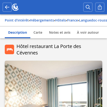
Point d'intérêt
›
Hébergements
›
Hôtels
›
france
›
languedoc-rouss
Description
Carte
Notes et avis
À voir autour
Hôtel restaurant La Porte des
Cévennes