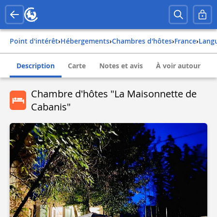
Point d'intérêt
›
Hébergements
›
Chambres d'hôtes
›
france
›
lang
Description
Carte
Notes et avis
À voir autour
Chambre d'hôtes "La Maisonnette de
Cabanis"