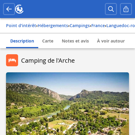
Point d'intérêt
›
Hébergements
›
Campings
›
france
›
languedoc-ro
Description
Carte
Notes et avis
À voir autour
Camping de l'Arche