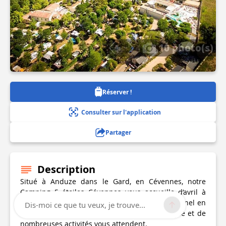
10 photo(s)
Réserver !
Consulter sur l'application
Partager
Description
Situé à Anduze dans le Gard, en Cévennes, notre
Camping 5 étoiles Cévennes vous accueille d’avril à
septembre dans un cadre de verdure exceptionnel en
Dis-moi ce que tu veux, je trouve...
bord de rivière. Plage privée, espace aquatique et de
nombreuses activités vous attendent.