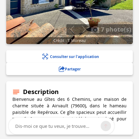
7 photo(s)
Crédit : T. Moreau
Consulter sur l'application
Partager
Description
Bienvenue au Gîtes des 6 Chemins, une maison de
charme située à Airvault (79600), dans le hameau
paisible de Repéroux. Ce gîte spacieux peut accueillir
jusqu’à 6 personnes et est idéalement placé pour
découvrir les joyaux de la région.
Dis-moi ce que tu veux, je trouve...