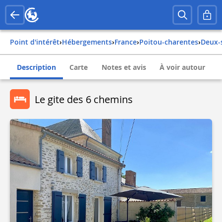
Point d'intérêt
›
Hébergements
›
france
›
poitou-charentes
›
deux
Description
Carte
Notes et avis
À voir autour
Le gite des 6 chemins