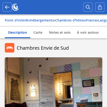
Point d'intérêt
›
Hébergements
›
Chambres d'hôtes
›
france
›
lang
Description
Carte
Notes et avis
À voir autour
Chambres Envie de Sud