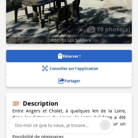
10 photo(s)
Crédit : ©Logis Solidaire
Réserver !
Consulter sur l'application
Partager
Description
Entre Angers et Cholet, à quelques km de la Loire,
dans les Coteaux du Layon, le Logis Solidaire a été
conçu de manière simple mais tout confort pour un
Dis-moi ce que tu veux, je trouve...
temps à passer au calme.
Possibilité de séminaires