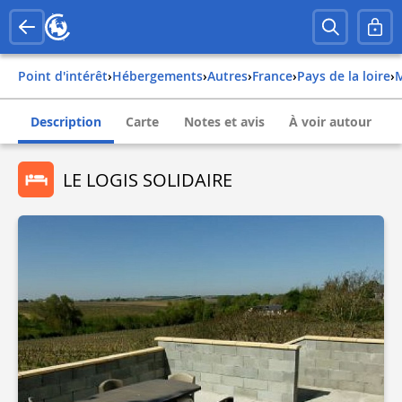
Point d'intérêt
›
Hébergements
›
Autres
›
france
›
pays de la loire
›
Description
Carte
Notes et avis
À voir autour
LE LOGIS SOLIDAIRE