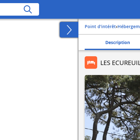
Point d'intérêt
›
Hébergem
Description
LES ECUREUI