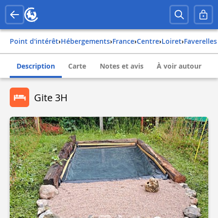
Point d'intérêt
›
Hébergements
›
france
›
centre
›
loiret
›
faverelles
Description
Carte
Notes et avis
À voir autour
Gite 3H