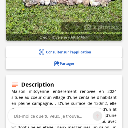
2 photo(s)
Crédit : ©Valérie HARTMANN
Consulter sur l'application
Partager
Description
Maison mitoyenne entièrement rénovée en 2024
située au coeur d'un village d'une centaine d'habitant
en pleine campagne. . D'une surface de 130m2, elle
dispose de trois chambres équipées chacune d'un lit
160x200, d'un bureau, d'un fauteuil et d'une
Dis-moi ce que tu veux, je trouve...
commode. Sont aussi présents deux salles d'eau avec
wc dont une en étage ; deux mezzanines, un salon, un