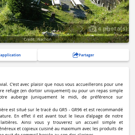
4 photo(s)
Crédit : Nachon
'application
Partager
ivial. C'est avec plaisir que nous vous accueillerons pour une
tre refuge (en dortoir uniquement) ou pour un repas simple
tre auberge (uniquement le midi, de préférence sur
ère est situé sur le tracé du GR5 - GR96 et est recommandé
ure. En effet il est avant tout le lieux d'alpage de notre
aitières. Ainsi vous y trouverez un accueil simple et
énéreux et copieux cuisiné au maximum avec les produits de
ne nuit de sommeil bercée au son des clarines.