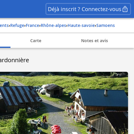
Déjà inscrit ? Connectez-vous
ents
›
Refuge
›
france
›
rhône-alpes
›
haute-savoie
›
samoens
Carte
Notes et avis
ardonnière