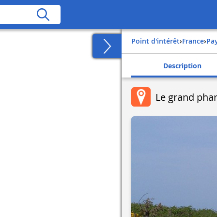
Point d'intérêt
›
france
›
pa
Description
Le grand pha