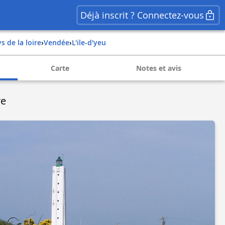
Déjà inscrit ? Connectez-vous
ys de la loire
›
vendée
›
l'ile-d'yeu
Carte
Notes et avis
re