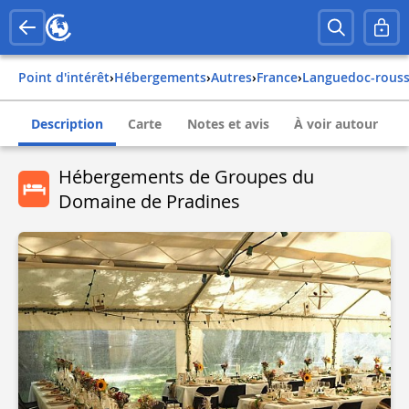
Point d'intérêt
›
Hébergements
›
Autres
›
france
›
languedoc-rouss
Description
Carte
Notes et avis
À voir autour
Hébergements de Groupes du
Domaine de Pradines